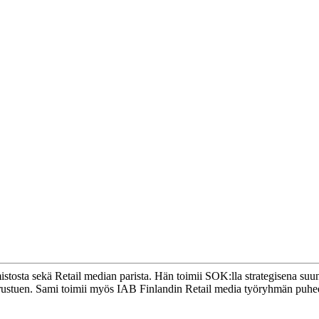
tosta sekä Retail median parista. Hän toimii SOK:lla strategisena suu
perustuen. Sami toimii myös IAB Finlandin Retail media työryhmän puh