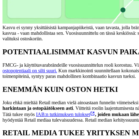
Kasvu ei synny yksittäisistä kampanjapiikeistä, vaan tavasta, jolla br
kasvua - vaan mahdollistaa sen. Vuosisuunnittelu on tässä keskiössä: 
valituksi ostoskoriin.
POTENTIAALISIMMAT KASVUN PAIKA
FMCG- ja käyttötavarabrändeille vuosisuunnittelun rooli korostuu. Vil
ostopotentiaali on silti suuri.
Kun markkinointi suunnitellaan kokonaisu
toimenpiteinä, syntyy paras mahdollinen kombinaatio kasvun tueksi.
ENEMMÄN KUIN OSTON HETKI
Joku ehkä mieltää Retail median vielä ainoastaan funnelin viimeiseksi
harkintaan ja ostopäätökseen asti
.
Viitteitä roolin laajentumisesta
Tätä tukee myös
IAB:n tutkimuksen tulokset
, joiden mukaan lähe
hyödyntää Retail mediaa tulevaisuudessa.
Retail median kehityssuunta
RETAIL MEDIA TUKEE YRITYKSEN 