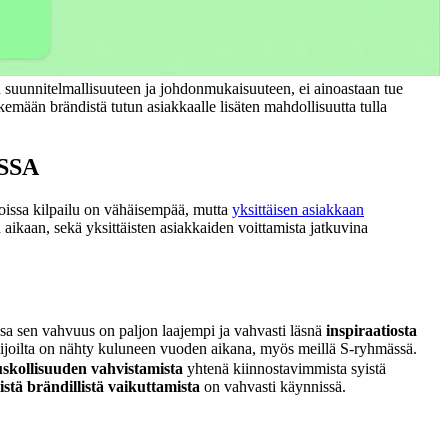
uu suunnitelmallisuuteen ja johdonmukaisuuteen, ei ainoastaan tue
emään brändistä tutun asiakkaalle lisäten mahdollisuutta tulla
SSA
joissa kilpailu on vähäisempää, mutta
yksittäisen asiakkaan
kaan, sekä yksittäisten asiakkaiden voittamista jatkuvina
ssa sen vahvuus on paljon laajempi ja vahvasti läsnä
inspiraatiosta
oimijoilta on nähty kuluneen vuoden aikana, myös meillä S-ryhmässä.
skollisuuden vahvistamista
yhtenä kiinnostavimmista syistä
istä brändillistä vaikuttamista
on vahvasti käynnissä.