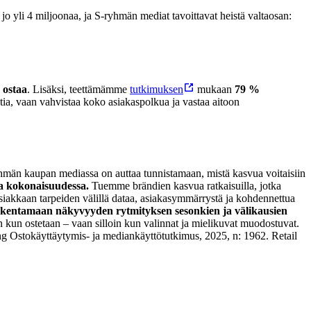
o yli 4 miljoonaa, ja S-ryhmän mediat tavoittavat heistä valtaosan:
o ostaa
.
Lisäksi, teettämämme
tutkimuksen
mukaan
79 %
ia, vaan vahvistaa koko asiakaspolkua ja vastaa aitoon
yhmän kaupan mediassa on auttaa tunnistamaan, mistä kasvua voitaisiin
a kokonaisuudessa.
Tuemme brändien kasvua ratkaisuilla, jotka
asiakkaan tarpeiden välillä dataa, asiakasymmärrystä ja kohdennettua
rakentamaan näkyvyyden rytmityksen sesonkien ja välikausien
in kun ostetaan – vaan silloin kun valinnat ja mielikuvat muodostuvat.
 Ostokäyttäytymis- ja mediankäyttötutkimus, 2025, n: 1962.
Retail