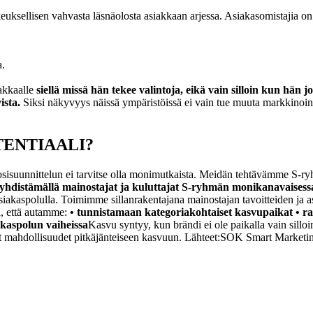
ksellisen vahvasta läsnäolosta asiakkaan arjessa. Asiakasomistajia on j
a.
iakkaalle
siellä missä hän tekee valintoja, eikä vain silloin kun hän j
ista.
Siksi näkyvyys näissä ympäristöissä ei vain tue muuta markkinoint
TENTIAALI?
vuosisuunnittelun ei tarvitse olla monimutkaista. Meidän tehtävämme S-r
hdistämällä mainostajat ja kuluttajat S-ryhmän monikanavaisess
asiakaspolulla. Toimimme sillanrakentajana mainostajan tavoitteiden ja 
a, että autamme:
• tunnistamaan kategoriakohtaiset kasvupaikat • 
akaspolun vaiheissa
Kasvu syntyy, kun brändi ei ole paikalla vain sillo
at mahdollisuudet pitkäjänteiseen kasvuun.
Lähteet:
SOK Smart Marketing