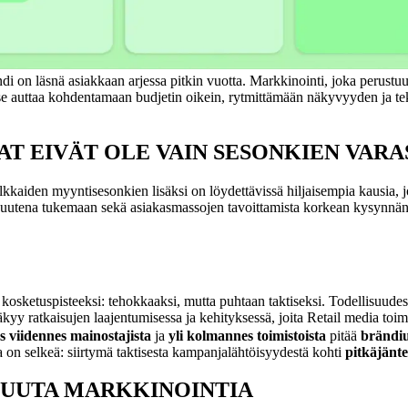
ändi on läsnä asiakkaan arjessa pitkin vuotta. Markkinointi, joka perust
se auttaa kohdentamaan budjetin oikein, rytmittämään näkyvyyden ja tek
T EIVÄT OLE VAIN SESONKIEN VARA
kkaiden myyntisesonkien lisäksi on löydettävissä hiljaisempia kausia, 
utena tukemaan sekä asiakasmassojen tavoittamista korkean kysynnän ai
 kosketuspisteeksi: tehokkaaksi, mutta puhtaan taktiseksi. Todellisuude
 näkyy ratkaisujen laajentumisessa ja kehityksessä, joita Retail media t
s viidennes mainostajista
ja
yli kolmannes toimistoista
pitää
brändiu
 on selkeä: siirtymä taktisesta kampanjalähtöisyydestä kohti
pitkäjänte
MUUTA MARKKINOINTIA