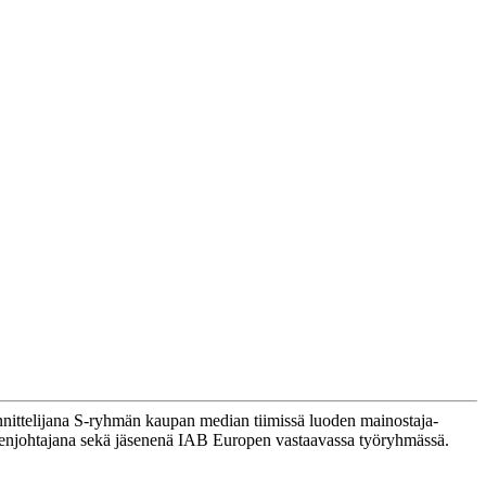
nnittelijana S-ryhmän kaupan median tiimissä luoden mainostaja-
eenjohtajana sekä jäsenenä IAB Europen vastaavassa työryhmässä.