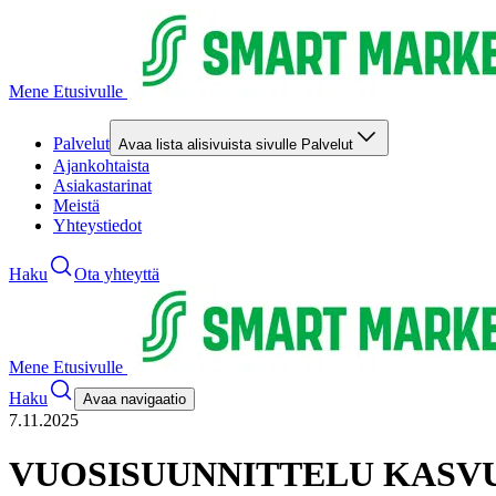
Mene Etusivulle
Palvelut
Avaa lista alisivuista sivulle Palvelut
Ajankohtaista
Asiakastarinat
Meistä
Yhteystiedot
Haku
Ota yhteyttä
Mene Etusivulle
Haku
Avaa navigaatio
7.11.2025
VUOSISUUNNITTELU KASV