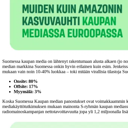
Suomessa kaupan media on lähtenyt rakentumaan alusta alkaen (jo noin
median markkina Suomessa onkin hyvin erilainen kuin esim. Jenkeiss
mukaan vain noin 10-40% luokkaa – toki mitään virallisia tilastoja Suom
Onsite: 80%
Offsite: 17%
Myymälä: 3%
Koska Suomessa Kaupan median panostukset ovat voimakkaammin kanavis
mediakäyttötutkimuksen mukaan mainonta S-ryhmän kaupan mediassa kasv
radiomainoskampanjan nettotavoittavuutta jopa yli 1,2 miljoonalla lisä