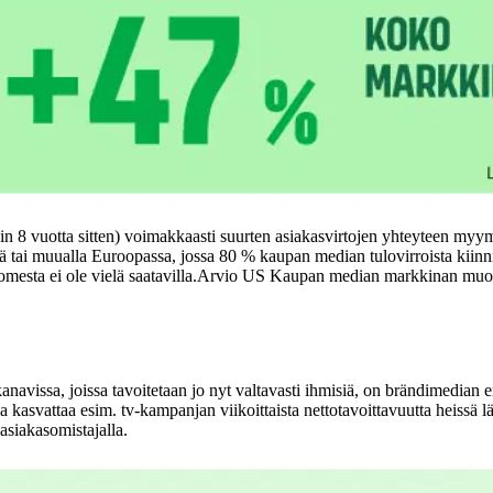
 8 vuotta sitten) voimakkaasti suurten asiakasvirtojen yhteyteen myymä
ä tai muualla Euroopassa, jossa 80 % kaupan median tulovirroista kii
esta ei ole vielä saatavilla.
Arvio US Kaupan median markkinan muodos
sa, joissa tavoitetaan jo nyt valtavasti ihmisiä, on brändimedian ens
attaa esim. tv-kampanjan viikoittaista nettotavoittavuutta heissä lähes
asiakasomistajalla.