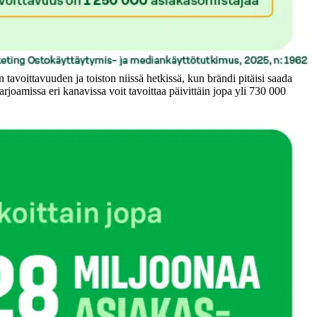
 tavoittavuuden ja toiston niissä hetkissä, kun brändi pitäisi saada
rjoamissa eri kanavissa voit tavoittaa päivittäin jopa yli 730 000