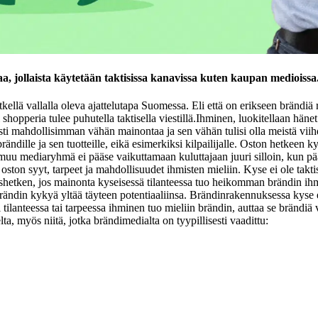
, jollaista käytetään taktisissa kanavissa kuten kaupan medioissa
tkellä vallalla oleva ajattelutapa Suomessa. Eli että on erikseen brändiä
 shopperia tulee puhutella taktisella viestillä.
Ihminen, luokitellaan hänet 
sti mahdollisimman vähän mainontaa ja sen vähän tulisi olla meistä viihd
ndille ja sen tuotteille, eikä esimerkiksi kilpailijalle.
Oston hetkeen ky
u mediaryhmä ei pääse vaikuttamaan kuluttajaan juuri silloin, kun pää
ät oston syyt, tarpeet ja mahdollisuudet ihmisten mieliin. Kyse ei ole takt
shetken, jos mainonta kyseisessä tilanteessa tuo heikomman brändin ih
ändin kykyä yltää täyteen potentiaaliinsa. Brändinrakennuksessa kyse ei o
i tilanteessa tai tarpeessa ihminen tuo mieliin brändin, auttaa se brändi
ta, myös niitä, jotka brändimedialta on tyypillisesti vaadittu: