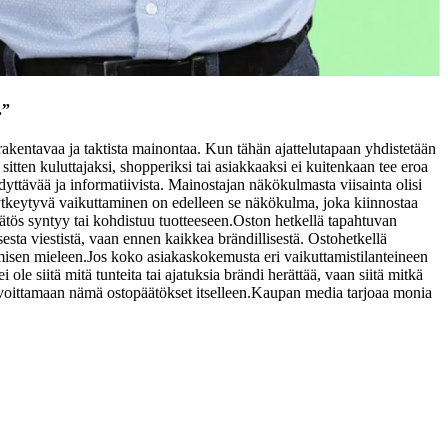
.”
 rakentavaa ja taktista mainontaa. Kun tähän ajattelutapaan yhdistetään
sitten kuluttajaksi, shopperiksi tai asiakkaaksi ei kuitenkaan tee eroa
yttävää ja informatiivista. Mainostajan näkökulmasta viisainta olisi
tkeytyvä vaikuttaminen on edelleen se näkökulma, joka kiinnostaa
tös syntyy tai kohdistuu tuotteeseen.
Oston hetkellä tapahtuvan
isesta viestistä, vaan ennen kaikkea brändillisestä. Ostohetkellä
misen mieleen.
Jos koko asiakaskokemusta eri vaikuttamistilanteineen
le siitä mitä tunteita tai ajatuksia brändi herättää, vaan siitä mitkä
ä voittamaan nämä ostopäätökset itselleen.
Kaupan media tarjoaa monia