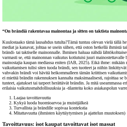
“On brändiä rakentavaa mainontaa ja sitten on taktista mainontaa
Kuulostaako tämä lausahdus tutulta?
Tämä tuntuu olevan vielä tällä he
mediat ja kanavat, johtaa se usein siihen, että oston hetkellä ihmistä tai
brändi- tai taktiselle mainonnalle. Ihminen haluaa nähdä lähtökohtaise
varmasti se, että mainonnan vaikutus kotiutuisi juuri mainostettavalle brä
mainostajia kaupan mediassa eniten (IAB, 2025). Eikä ihme: mikään mu
vaikuttamisen tulisi siten tuoda brändi, sen tuotteet ja niihin linkittyv
vahvakin brändi voi hävitä heikommalleen tämän kriittisen vaikuttami
ei mietitä brändin rakennuksen kannalta maksimaalisesti, rajoittaa se br
tunteet, ajatukset tai tarpeet herättävät brändin. Ja mitä useammassa er
erilaisia vaikutusmahdollisuuksia ja -tilanteita koko asiakaspolun varrel
Laajaa tavoittavuutta
Kykyä luoda huomioarvoa ja muistijälkeä
Turvallista ja brändille sopivaa kontekstia
Mitattavuutta (ihmisten käyttäytymisen ja ajattelun muutoksen)
Tavoittavuus: isot kaupat tavoittavat isot massat