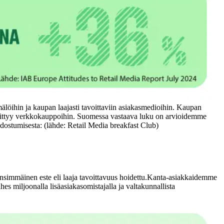
löihin ja kaupan laajasti tavoittaviin asiakasmedioihin. Kaupan
nnittyy verkkokauppoihin. Suomessa vastaava luku on arvioidemme
tumisesta: (lähde: Retail Media breakfast Club)
immäinen este eli laaja tavoittavuus hoidettu.
Kanta-asiakkaidemme
 miljoonalla lisäasiakasomistajalla ja valtakunnallista