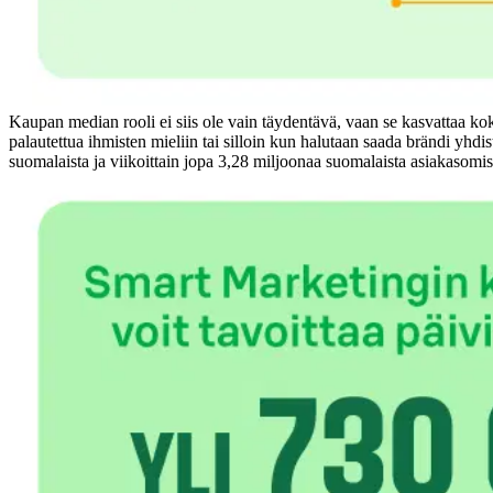
Kaupan median rooli ei siis ole vain täydentävä, vaan se kasvattaa koko
palautettua ihmisten mieliin tai silloin kun halutaan saada brändi yhdi
suomalaista ja viikoittain jopa 3,28 miljoonaa suomalaista asiakasomis