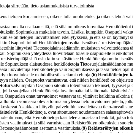
ietoja siirretään, tieto asianmukaisista turvatoimista
keus tietojen korjaamiseen, oikeus tulla unohdetuksi ja oikeus tehdä val
taa omalta osaltaan siitä, että sillä on oikeus luovuttaa Henkilötiedot t
oituksiin Sopimuksin mukaisin tavoin. Lisäksi kumpikin Osapuoli vakuutt
kun se on tietojen luovuttamisen edellytyksenä, ja että se on täyttänyt s
in Osapuoli toimii Henkilötietojen osalta itsenäisenä rekisterinpitäjänä 
etoihin liittyvistä Tietosuojalainsäädännön mukaisten velvoitteidensa tä
li Sopimuksen yhteydessä luovutetaan toiselle osapuolelle Henkilötietoja
rekisterinpitäjä siltä osin kuin se käsittelee Henkilötietoja omiin itsenä
tele Sopimuksen alaisuudessa henkilötietoja Tietosuojalainsäädännön muk
 luovutettuja Henkilötietoja vain Sopimuksessa ja tässä tietosuojaliit
idyn luovutukselle mahdollisesti asettamia ehtoja.
(6) Henkilötietojen k
tyyn nähden. Osapuolet varmistuvat, että niiden henkilöstö on ohjeistettu j
etoturva
Kumpikin Osapuoli sitoutuu toteuttamaan tekniset, fyysiset ja o
 joilla suojellaan Henkilötietoja luvattomalta tai laittomalta käsittelylt
tä Osapuolen omat turvatoimet vastaavat tai ylittävät kaikkina aikoina 
) kulloinkin voimassa olevia toimialan yleisiä tietoturvatoimenpiteitä, jo
 koskevat Asiakkaan liittyviin palveluihin sovellettavaa tieto-turvallisu
äsittelevät Henkilötietoja, ovat sitoutuneet noudattamaan salassapitovel
ehtimaan, että Henkilötietoja käsittelee ainoastaan henkilöt, jotka toteu
nösten vaatimukset ja sillä varmistetaan Rekisteröidyn oikeuksien suojel
 Tietosuojasäännösten asettamia vaatimuksia.
(9) Rekisteröityjen oikeu