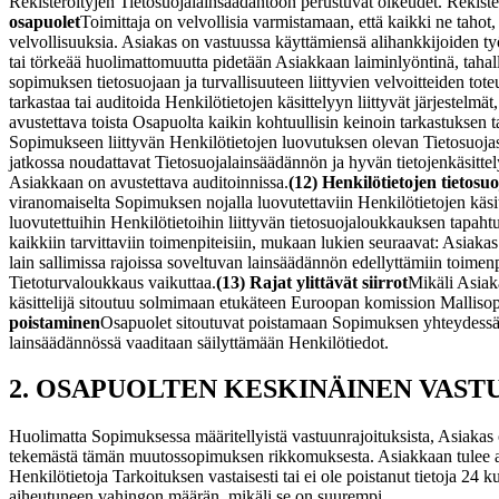
Rekisteröityjen Tietosuojalainsäädäntöön perustuvat oikeudet. Rekister
osapuolet
Toimittaja on velvollisia varmistamaan, että kaikki ne tahot, 
velvollisuuksia. Asiakas on vastuussa käyttämiensä alihankkijoiden työ
tai törkeää huolimattomuutta pidetään Asiakkaan laiminlyöntinä, taha
sopimuksen tietosuojaan ja turvallisuuteen liittyvien velvoitteiden tote
tarkastaa tai auditoida Henkilötietojen käsittelyyn liittyvät järjestelm
avustettava toista Osapuolta kaikin kohtuullisin keinoin tarkastuksen 
Sopimukseen liittyvän Henkilötietojen luovutuksen olevan Tietosuojasä
jatkossa noudattavat Tietosuojalainsäädännön ja hyvän tietojenkäsittel
Asiakkaan on avustettava auditoinnissa.
(12) Henkilötietojen tietos
viranomaiselta Sopimuksen nojalla luovutettaviin Henkilötietojen käsitt
luovutettuihin Henkilötietoihin liittyvän tietosuojaloukkauksen tapah
kaikkiin tarvittaviin toimenpiteisiin, mukaan lukien seuraavat: Asiakas 
lain sallimissa rajoissa soveltuvan lainsäädännön edellyttämiin toimenpi
Tietoturvaloukkaus vaikuttaa.
(13) Rajat ylittävät siirrot
Mikäli Asiaka
käsittelijä sitoutuu solmimaan etukäteen Euroopan komission Malliso
poistaminen
Osapuolet sitoutuvat poistamaan Sopimuksen yhteydessä s
lainsäädännössä vaaditaan säilyttämään Henkilötiedot.
2. OSAPUOLTEN KESKINÄINEN VAST
Huolimatta Sopimuksessa määritellyistä vastuunrajoituksista, Asiakas 
tekemästä tämän muutossopimuksen rikkomuksesta. Asiakkaan tulee antaa
Henkilötietoja Tarkoituksen vastaisesti tai ei ole poistanut tietoja 
aiheutuneen vahingon määrän, mikäli se on suurempi.