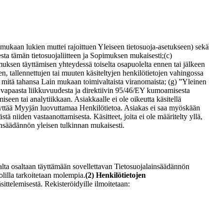
mukaan lukien muttei rajoittuen Yleiseen tietosuoja-asetukseen) sekä
esta tämän tietosuojaliitteen ja Sopimuksen mukaisesti;
(c)
pimuksen täyttämisen yhteydessä toiselta osapuolelta ennen tai jälkeen
en, tallennettujen tai muuten käsiteltyjen henkilötietojen vahingossa
 mitä tahansa Lain mukaan toimivaltaista viranomaista;
(g) ”Yleinen
en vapaasta liikkuvuudesta ja direktiivin 95/46/EY kumoamisesta
een tai analytiikkaan. Asiakkaalle ei ole oikeutta käsitellä
käyttää Myyjän luovuttamaa Henkilötietoa. Asiakas ei saa myöskään
iiden vastaanottamisesta. Käsitteet, joita ei ole määritelty yllä,
ainsäädännön yleisen tulkinnan mukaisesti.
alta osaltaan täyttämään sovellettavan Tietosuojalainsäädännön
olilla tarkoitetaan molempia.
(2) Henkilötietojen
ittelemisestä. Rekisteröidyille ilmoitetaan: