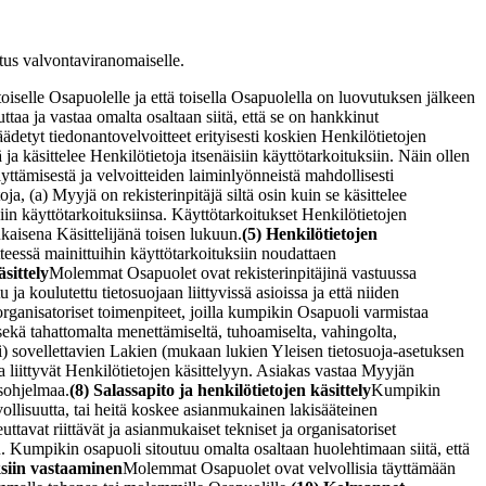
itus valvontaviranomaiselle.
oiselle Osapuolelle ja että toisella Osapuolella on luovutuksen jälkeen
aa ja vastaa omalta osaltaan siitä, että se on hankkinut
äädetyt tiedonantovelvoitteet erityisesti koskien Henkilötietojen
ja käsittelee Henkilötietoja itsenäisiin käyttötarkoituksiin. Näin ollen
yttämisestä ja velvoitteiden laiminlyönneistä mahdollisesti
, (a) Myyjä on rekisterinpitäjä siltä osin kuin se käsittelee
isiin käyttötarkoituksiinsa. Käyttötarkoitukset Henkilötietojen
aisena Käsittelijänä toisen lukuun.
(5) Henkilötietojen
teessä mainittuihin käyttötarkoituksiin noudattaen
äsittely
Molemmat Osapuolet ovat rekisterinpitäjinä vastuussa
a koulutettu tietosuojaan liittyvissä asioissa ja että niiden
rganisatoriset toimenpiteet, joilla kumpikin Osapuoli varmistaa
ä sekä tahattomalta menettämiseltä, tuhoamiselta, vahingolta,
(i) sovellettavien Lakien (mukaan lukien Yleisen tietosuoja-asetuksen
tka liittyvät Henkilötietojen käsittelyyn. Asiakas vastaa Myyjän
usohjelmaa.
(8) Salassapito ja henkilötietojen käsittely
Kumpikin
vollisuutta, tai heitä koskee asianmukainen lakisääteinen
ttavat riittävät ja asianmukaiset tekniset ja organisatoriset
u. Kumpikin osapuoli sitoutuu omalta osaltaan huolehtimaan siitä, että
ksiin vastaaminen
Molemmat Osapuolet ovat velvollisia täyttämään