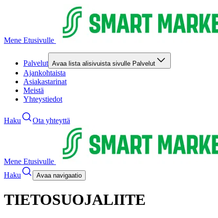
Mene Etusivulle
Palvelut
Avaa lista alisivuista sivulle Palvelut
Ajankohtaista
Asiakastarinat
Meistä
Yhteystiedot
Haku
Ota yhteyttä
Mene Etusivulle
Haku
Avaa navigaatio
TIETOSUOJALIITE