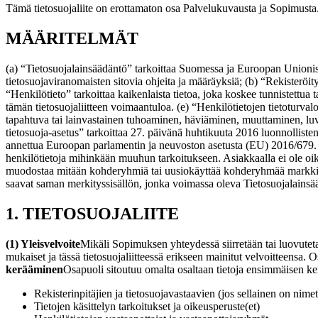
Tämä tietosuojaliite on erottamaton osa Palvelukuvausta ja Sopimusta
MÄÄRITELMÄT
(a) “Tietosuojalainsäädäntö” tarkoittaa Suomessa ja Euroopan Unioniss
tietosuojaviranomaisten sitovia ohjeita ja määräyksiä;
(b) “Rekisteröity
“Henkilötieto” tarkoittaa kaikenlaista tietoa, joka koskee tunnistettua
tämän tietosuojaliitteen voimaantuloa.
(e) “Henkilötietojen tietoturval
tapahtuva tai lainvastainen tuhoaminen, häviäminen, muuttaminen, luv
tietosuoja-asetus” tarkoittaa 27. päivänä huhtikuuta 2016 luonnolliste
annettua Euroopan parlamentin ja neuvoston asetusta (EU) 2016/679. (h
henkilötietoja mihinkään muuhun tarkoitukseen. Asiakkaalla ei ole oi
muodostaa mitään kohderyhmiä tai uusiokäyttää kohderyhmää markkinoint
saavat saman merkityssisällön, jonka voimassa oleva Tietosuojalainsäädä
1. TIETOSUOJALIITE
(1) Yleisvelvoite
Mikäli Sopimuksen yhteydessä siirretään tai luovutet
mukaiset ja tässä tietosuojaliitteessä erikseen mainitut velvoitteensa. 
kerääminen
Osapuoli sitoutuu omalta osaltaan tietoja ensimmäisen kerr
Rekisterinpitäjien ja tietosuojavastaavien (jos sellainen on nime
Tietojen käsittelyn tarkoitukset ja oikeusperuste(et)