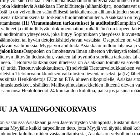
öity voi siten esittää Tietosuojalainsäädäntöön liittyviä vaatimuksia k
jotka käsittelevät Asiakkaan Henkilötietoja (alihankkijat), noudattavat sal
stä ja on velvollinen säännöllisesti tarkkailemaan alihankkijoiden suorit
llisena rikkomuksena tai törkeänä huolimattomuutena. Asiakkaan on pyyn
uttamisesta.
(11) Viranomaisten tarkastukset ja auditointi
Kumpikin Os
ät, välineet ja niihin liittyvän dokumentaation, mikäli tämä on tarpeen l
tai auditoinnin yhteydessä, joka liittyy Sopimuksen yhteydessä luovutet
ännösten tai hyvän tietojenkäsittelytavan vastaista, Osapuolten on väli
ytavan vaatimuksia. Myyjä voi auditoida Asiakkaan milloin tahansa ja va
uojaloukkaus
Osapuolen on ilmoitettava ilman aiheeton viivästystä toisell
elyyn liittyvän tiedustelun, vaateen tai pyynnön suorittaa tarkastus tai
tuneen. Tietoturvaloukkauksen ilmetessä on Asiakkaan toimittava soveltu
(i) tutkii Tietoturvaloukkauksen, (ii) selvittää Tietoturvaloukkauksen vai
teisiin Tietoturvaloukkauksen vaikutusten lieventämiseksi, ja (iv) lähettä
s siirtää Henkilötietoja EU:n tai ETA-alueen ulkopuolelle, Asiakas sitou
pimuslausekkeet, sisältäen Mallisopimuslausekkeiden liitteenä olevan
aamansa Henkilötiedot 24 kuukauden kuluttua, paitsi jos ja siinä määr
UU JA VAHINGONKORVAUS
on vastuussa Asiakkaan ja sen Jäsenyritysten vahingoista, kustannuksis
 Myyjälle kaikki tarpeellinen tieto, jotta Myyjä voi täyttää tässä koh
24 kuukauden kuluttua niiden vastaanottamisesta, Asiakas on velvolline