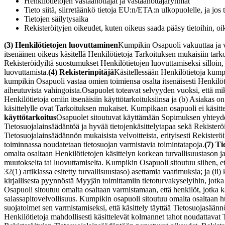
Henkilötietojen vastaanottajat ja vastaanottajaryhmät
Tieto siitä, siirretäänkö tietoja EU:n/ETA:n ulkopuolelle, ja jos t
Tietojen säilytysaika
Rekisteröityjen oikeudet, kuten oikeus saada pääsy tietoihin, oi
(3) Henkilötietojen luovuttaminen
Kumpikin Osapuoli vakuuttaa ja vas
itsenäinen oikeus käsitellä Henkilötietoja Tarkoituksen mukaisiin tark
Rekisteröidyiltä suostumukset Henkilötietojen luovuttamiseksi silloin, 
luovuttamista.
(4) Rekisterinpitäjä
Käsitellessään Henkilötietoja kumpik
kumpikin Osapuoli vastaa omien toimiensa osalta itsenäisesti Henkilöti
aiheutuvista vahingoista.
Osapuolet toteavat selvyyden vuoksi, että mikä
Henkilötietoja omiin itsenäisiin käyttötarkoituksiinsa ja (b) Asiakas on 
käsittelylle ovat Tarkoituksen mukaiset. Kumpikaan osapuoli ei käsit
käyttötarkoitus
Osapuolet sitoutuvat käyttämään Sopimuksen yhteydessä
Tietosuojalainsäädäntöä ja hyvää tietojenkäsittelytapaa sekä Rekisterö
Tietosuojalainsäädännön mukaisista velvoitteista, erityisesti Rekisteröi
toiminnassa noudatetaan tietosuojan varmistavia toimintatapoja.
(7) Ti
omalta osaltaan Henkilötietojen käsittelyn korkean turvallisuustason ja,
muutokselta tai luovuttamiselta. Kumpikin Osapuoli sitoutuu siihen, et
32(1) artiklassa esitetty turvallisuustaso) asettamia vaatimuksia; ja (ii
kirjallisesta pyynnöstä Myyjän toimittamiin tietoturvakyselyihin, jotka
Osapuoli sitoutuu omalta osaltaan varmistamaan, että henkilöt, jotka k
salassapitovelvollisuus. Kumpikin osapuoli sitoutuu omalta osaltaan huol
suojatoimet sen varmistamiseksi, että käsittely täyttää Tietosuojasään
Henkilötietoja mahdollisesti käsittelevät kolmannet tahot noudattavat