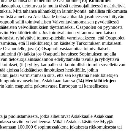
ummalle tahansa tai molemmille Osapuolille.
(10) Kolmannet
assapitoa, tietoturvaa ja muita tässä tietosuojaliitteessä määriteltyjä
uksia. Mitä tahansa alihankkijan laiminlyöntiä, tahallista rikkomusta
nöstä annettava Asiakkaalle tietoa alihankkijasuhteeseen liittyvän
apuoli sallii toimivaltaisen Valvontaviranomaisen pyydettäessä
akisääteisten velvollisuuksien täyttämiseksi. Osapuolen on pyynnöstä
taviin Henkilötietoihin. Jos toimivaltainen viranomainen katsoo
ttömästi ryhdyttävä toimen-piteisiin varmistaakseen, että Osapuolet
rmistaa, että Henkilötietoja on käsitelty Tarkoituksen mukaisesti.
e Osapuolelle, jos: (a) Osapuoli vastaanottaa toimivaltaiselta
 auditointi (b) taikka jos Osapuoli havaitsee Sopimuksen nojalla
van tietosuojalainsäädännön edellyttämällä tavalla ja ryhdyttävä
kutukset, (iii) ryhtyy kaupallisesti kohtuullisin toimin sovellettavan
ä ajoissa lakisääteiset ilmoitukset henkilöille, joihin
tuu ja/tai varmistumaan siitä, että sen käyttämä henkilötietojen
 vahingonkorvausehdon, Asiakkaan kanssa.
(14) Henkilötietojen
in kuin osapuolta pakottavassa Euroopan tai kansallisessa
ta ja puolustamisesta, jotka aiheutuvat Asiakkaalle Asiakkaan
dassa sovitut velvoitteensa. Mikäli Asiakas käsittelee Myyjän
n maksamaan 100.000 € sopimussakkona jokaisesta rikkomuksesta tai