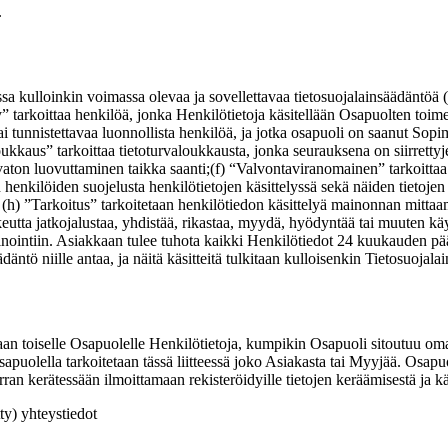
.
a kulloinkin voimassa olevaa ja sovellettavaa tietosuojalainsäädäntöä (
” tarkoittaa henkilöä, jonka Henkilötietoja käsitellään Osapuolten toim
 tai tunnistettavaa luonnollista henkilöä, ja jotka osapuoli on saanut So
oukkaus” tarkoittaa tietoturvaloukkausta, jonka seurauksena on siirrettyj
aton luovuttaminen taikka saanti;
(f) “Valvontaviranomainen” tarkoittaa
n henkilöiden suojelusta henkilötietojen käsittelyssä sekä näiden tietoj
) ”Tarkoitus” tarkoitetaan henkilötiedon käsittelyä mainonnan mittaamis
keutta jatkojalustaa, yhdistää, rikastaa, myydä, hyödyntää tai muuten 
iin. Asiakkaan tulee tuhota kaikki Henkilötiedot 24 kuukauden päästä n
ntö niille antaa, ja näitä käsitteitä tulkitaan kulloisenkin Tietosuojal
aan toiselle Osapuolelle Henkilötietoja, kumpikin Osapuoli sitoutuu om
Osapuolella tarkoitetaan tässä liitteessä joko Asiakasta tai Myyjää. Osapu
an kerätessään ilmoittamaan rekisteröidyille tietojen keräämisestä ja käs
tty) yhteystiedot