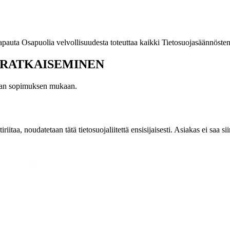
apauta Osapuolia velvollisuudesta toteuttaa kaikki Tietosuojasäännöst
N RATKAISEMINEN
staan sopimuksen mukaan.
iitaa, noudatetaan tätä tietosuojaliitettä ensisijaisesti. Asiakas ei saa s