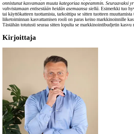
onnistunut kasvamaan muuta kategoriaa nopeammin. Seuraavaksi yritys
vahvistamaan entisestään heidän asemaansa siellä.
Esimerkki tuo hyv
tai käyttökatteen tuottamista, tarkoittipa se sitten tuotteen muuttam
liiketoiminnan kasvattamisen rooli on paras keino markkinoinnille kasva
Tästähän totutusti seuraa sitten lopulta se markkinointibudjetin kasvu
Kirjoittaja