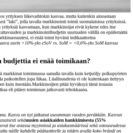
os yrityksen liikevaihtokin kasvaa, mutta kuitenkin ainoastaan
eä ”laki”, jolla tavalla markkinointi toimii suomalaisissa yrityksissä.
 yrityksiä kasvamaan, kun markkinoijat eivät kykene edes itse
kuttavuuden ja markkinointibudjetin suuruuden välillä on epäilemättä
kinaosuutesi, ei enää toimi hyvänä indikaattorina
aava usein +10%-yks eSoV vs. SoM = +0,6%-yks SoM kasvua
a budjettia ei enää toimikaan?
tää markkinat toiminnassa samalla tavalla kuin ketjuöljy polkupyörien
a paikoitellen jopa liikaa. Liiallisuudesta ei ole kuitenkaan tiettyyn
en kuin itsestään.
Markkinoijien pitää hyväksyä tämä tosiasia
kaa eli pitäen toiminnan jatkuvasti tehokkaana.
ttuna. Kasvu on nyt jatkunut useamman vuoden peräkkäin. Kasvun
asaisesti sekä
uusien asiakkaiden hankkimisesta (55%
 ovat itse asiassa myynnissä ja asiakasmäärissä sekä ostouseudessa
tu näille kahdelle päätuotteelle ja niiden avulla koko brändi on