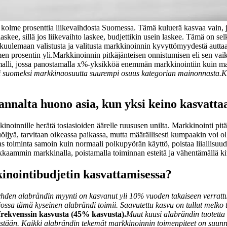
 kolme prosenttia liikevaihdosta Suomessa. Tämä kuluerä kasvaa vain, j
askee, sillä jos liikevaihto laskee, budjettikin usein laskee. Tämä on selk
kuulemaan valistusta ja valitusta markkinoinnin kyvyttömyydestä auttaa
en prosentin yli.
Markkinoinnin pitkäjänteisen onnistumisen eli sen vai
li, jossa panostamalla x%-yksikköä enemmän markkinointiin kuin mark
li suomeksi markkinaosuutta suurempi osuus kategorian mainonnasta.
K
annalta huono asia, kun yksi keino kasvatta
kkinoinnille herätä tosiasioiden äärelle ruususen unilta. Markkinointi pi
juöljyä, tarvitaan oikeassa paikassa, mutta määrällisesti kumpaakin voi oll
s toiminta samoin kuin normaali polkupyörän käyttö, poistaa liiallisuud
kaammin markkinalla, poistamalla toiminnan esteitä ja vähentämällä kit
kinointibudjetin kasvattamisessa?
yhden alabrändin myynti on kasvanut yli 10% vuoden takaiseen verra
jossa tämä kyseinen alabrändi toimii.
Saavutettu kasvu on tullut melko t
frekvenssin kasvusta (45% kasvusta).
Muut kuusi alabrändin tuotetta
istään.
Kaikki alabrändin tekemät markkinoinnin toimenpiteet on suunnat