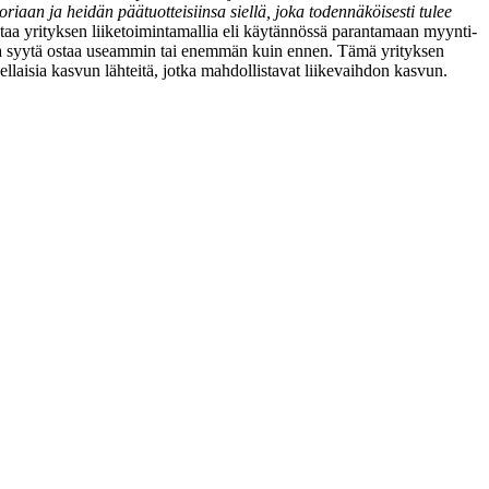
an ja heidän päätuotteisiinsa siellä, joka todennäköisesti tulee
taa yrityksen liiketoimintamallia eli käytännössä parantamaan myynti-
kkapa syytä ostaa useammin tai enemmän kuin ennen. Tämä yrityksen
ellaisia kasvun lähteitä, jotka mahdollistavat liikevaihdon kasvun.