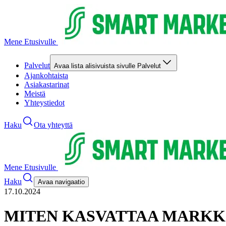
Mene Etusivulle
Palvelut
Avaa lista alisivuista sivulle Palvelut
Ajankohtaista
Asiakastarinat
Meistä
Yhteystiedot
Haku
Ota yhteyttä
Mene Etusivulle
Haku
Avaa navigaatio
17.10.2024
MITEN KASVATTAA MARKKI