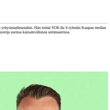
- kuin yritysmaailmastakin. Hän toimii SOK:lla S-ryhmän Kaupan median
oroja useissa kansainvälisissä seminaareissa.