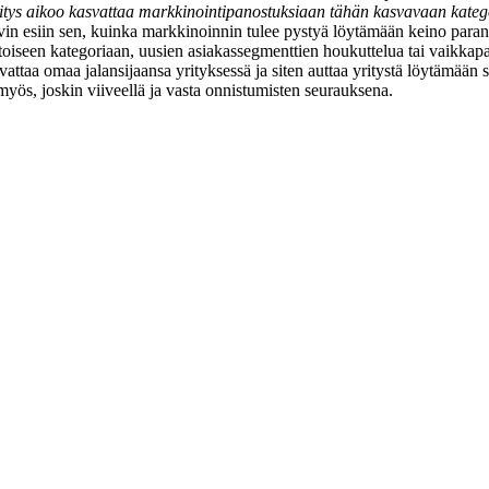
 aikoo kasvattaa markkinointipanostuksiaan tähän kasvavaan kategoria
in esiin sen, kuinka markkinoinnin tulee pystyä löytämään keino paran
ista toiseen kategoriaan, uusien asiakassegmenttien houkuttelua tai vai
ttaa omaa jalansijaansa yrityksessä ja siten auttaa yritystä löytämään s
 myös, joskin viiveellä ja vasta onnistumisten seurauksena.