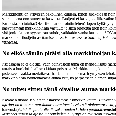
Markkinointi on yrityksen pakollinen kuluerä, johon allokoidaan noin
seurauksena onnistuneesta kasvusta. Budjetti ei kasva, jos liikevaihto l
Kuulostaako tutulta?
Olen itse markkinointimiehenä lopen kyllästynyt 
kasvattamaan markkinoinnin vastuuta ja siten budjettia tuon noin kolm
yhä jonkinlainen syy-seuraussuhde, vaikkakin vanha kunnon eSOV-mal
markkinointibudjetin asettamiselle.
eSoV = excessive Share of Voice e
vuodessa.
No eikös tämän pitäisi olla markkinoijan k
Itse asiassa se ei ole sitä, vaan päinvastoin tämä on mahdollisuus mar
rattaissa huolehtii liiallisen kitkan poistosta. Markkinointia, kuten ket
pisteeseen saakka merkittävää haittaa, mutta normaali yrityksen tehoka
markkinoinnin ydintehtävästä auttaa yritystä pärjäämään hieman sutjak
No miten sitten tämä oivallus auttaa mark
Käydään tilanne läpi erään asiakkaamme esimerkin kautta.
Yrityksen 
ajurina on toiminut markkinan ottaminen kyseisestä alakategoriasta, 
kasvusta)
kahdelle päätuotteelle sekä näiden kahden päätuotteen
osto
laskeneet samassa ajassa merkittävästi, eli yritys on fokusoinut tekem