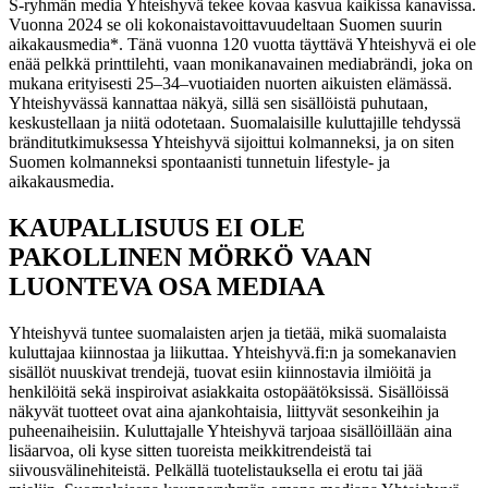
S-ryhmän media Yhteishyvä tekee kovaa kasvua kaikissa kanavissa.
Vuonna 2024 se oli kokonaistavoittavuudeltaan Suomen suurin
aikakausmedia*.
Tänä vuonna 120 vuotta täyttävä Yhteishyvä ei ole
enää pelkkä printtilehti, vaan monikanavainen mediabrändi, joka on
mukana erityisesti 25–34–vuotiaiden nuorten aikuisten elämässä.
Yhteishyvässä kannattaa näkyä, sillä sen sisällöistä puhutaan,
keskustellaan ja niitä odotetaan. Suomalaisille kuluttajille tehdyssä
bränditutkimuksessa Yhteishyvä sijoittui kolmanneksi, ja on siten
Suomen kolmanneksi spontaanisti tunnetuin lifestyle- ja
aikakausmedia.
KAUPALLISUUS EI OLE
PAKOLLINEN MÖRKÖ VAAN
LUONTEVA OSA MEDIAA
Yhteishyvä tuntee suomalaisten arjen ja tietää, mikä suomalaista
kuluttajaa kiinnostaa ja liikuttaa. Yhteishyvä.fi:n ja somekanavien
sisällöt nuuskivat trendejä, tuovat esiin kiinnostavia ilmiöitä ja
henkilöitä sekä inspiroivat asiakkaita ostopäätöksissä.
Sisällöissä
näkyvät tuotteet ovat aina ajankohtaisia, liittyvät sesonkeihin ja
puheenaiheisiin. Kuluttajalle Yhteishyvä tarjoaa sisällöillään aina
lisäarvoa, oli kyse sitten tuoreista meikkitrendeistä tai
siivousvälinehiteistä. Pelkällä tuotelistauksella ei erotu tai jää