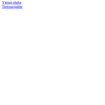
Yleiset ehdot
Tietosuojaliite