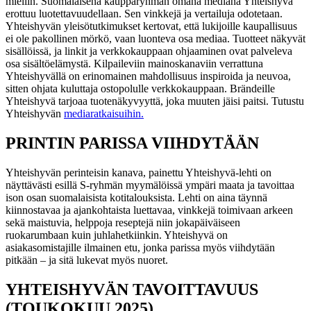
mieliin.
Suomalaisena kaupparyhmän omana mediana Yhteishyvä
erottuu luotettavuudellaan. Sen vinkkejä ja vertailuja odotetaan.
Yhteishyvän yleisötutkimukset kertovat, että lukijoille kaupallisuus
ei ole pakollinen mörkö, vaan luonteva osa mediaa. Tuotteet näkyvät
sisällöissä, ja linkit ja verkkokauppaan ohjaaminen ovat palveleva
osa sisältöelämystä. Kilpaileviin mainoskanaviin verrattuna
Yhteishyvällä on erinomainen mahdollisuus inspiroida ja neuvoa,
sitten ohjata kuluttaja ostopolulle verkkokauppaan. Brändeille
Yhteishyvä tarjoaa tuotenäkyvyyttä, joka muuten jäisi paitsi.
Tutustu
Yhteishyvän
mediaratkaisuihin.
PRINTIN PARISSA VIIHDYTÄÄN
Yhteishyvän perinteisin kanava, painettu Yhteishyvä-lehti on
näyttävästi esillä S-ryhmän myymälöissä ympäri maata ja tavoittaa
ison osan suomalaisista kotitalouksista. Lehti on aina täynnä
kiinnostavaa ja ajankohtaista luettavaa, vinkkejä toimivaan arkeen
sekä maistuvia, helppoja reseptejä niin jokapäiväiseen
ruokarumbaan kuin juhlahetkiinkin. Yhteishyvä on
asiakasomistajille ilmainen etu, jonka parissa myös viihdytään
pitkään – ja sitä lukevat myös nuoret.
YHTEISHYVÄN TAVOITTAVUUS
(TOUKOKUU 2025)