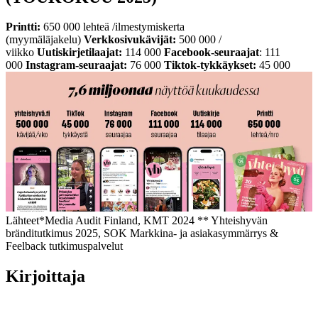
Printti:
650 000 lehteä /ilmestymiskerta
(myymäläjakelu)
Verkkosivukävijät:
500 000 /
viikko
Uutiskirjetilaajat:
114 000
Facebook-seuraajat
: 111
000
Instagram-seuraajat:
76 000
Tiktok-tykkäykset:
45 000
Lähteet
*Media Audit Finland, KMT 2024
** Yhteishyvän
bränditutkimus 2025, SOK Markkina- ja asiakasymmärrys &
Feelback tutkimuspalvelut
Kirjoittaja