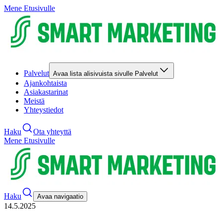
Mene Etusivulle
Palvelut
Avaa lista alisivuista sivulle Palvelut
Ajankohtaista
Asiakastarinat
Meistä
Yhteystiedot
Haku
Ota yhteyttä
Mene Etusivulle
Haku
Avaa navigaatio
14.5.2025