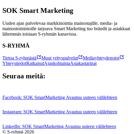
SOK
Smart Marketing
Uuden ajan palvelevaa markkinointia mainostajille, media- ja
mainostoimistoille tarjoava Smart Marketing tuo brändit ja asiakkaat
lähemmäs toisiaan S-ryhmän kanavissa.
S-RYHMÄ
Tietoa S-ryhmästä
Muut yrityspalvelut
Mediayhteydenotot
Yhteystiedot
Ratkaisut
Ajankohtaista
Asiakastarinat
Seuraa meitä:
Facebook: SOK SmartMarketing Avautuu uuteen välilehteen
Instagram: SOK SmartMarketing Avautuu uuteen välilehteen
LinkedIn: SOK SmartMarketing Avautuu uuteen välilehteen
© S-ryhmä 2026