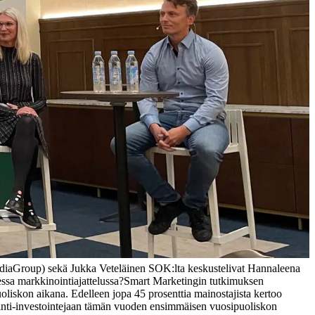
iaGroup) sekä Jukka Veteläinen SOK:lta keskustelivat Hannaleena
ssa markkinointiajattelussa?
Smart Marketingin tutkimuksen
oliskon aikana. Edelleen jopa 45 prosenttia mainostajista kertoo
inti-investointejaan tämän vuoden ensimmäisen vuosipuoliskon