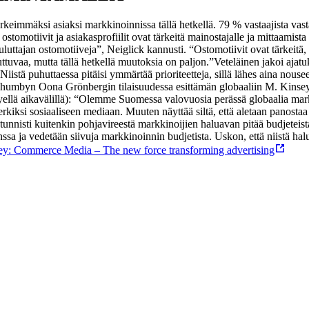
ärkeimmäksi asiaksi markkinoinnissa tällä hetkellä. 79 % vastaajista vas
omotiivit ja asiakasprofiilit ovat tärkeitä mainostajalle ja mittaamista
luttajan ostomotiiveja”, Neiglick kannusti. “Ostomotiivit ovat tärkeitä,
uttuvaa, mutta tällä hetkellä muutoksia on paljon.”
Veteläinen jakoi ajat
Niistä puhuttaessa pitäisi ymmärtää prioriteetteja, sillä lähes aina nou
nhumbyn Oona Grönbergin tilaisuudessa esittämän globaaliin M. Kinsey
ellä aikavälillä): “Olemme Suomessa valovuosia perässä globaalia mar
si sosiaaliseen mediaan. Muuten näyttää siltä, että aletaan panostaa ta
tunnisti kuitenkin pohjavireestä markkinoijien haluavan pitää budjeteist
sa ja vedetään siivuja markkinoinnin budjetista. Uskon, että niistä halut
y: Commerce Media – The new force transforming advertising