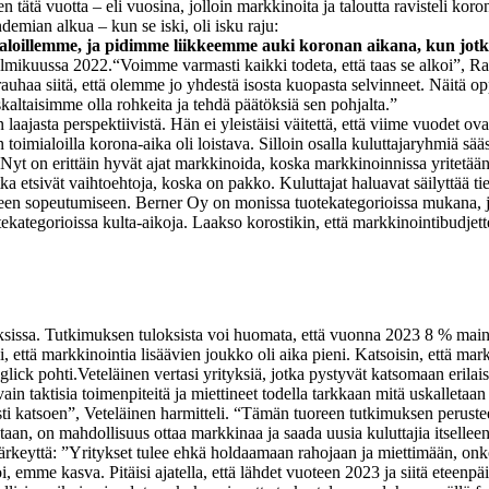
n tätä vuotta – eli vuosina, jolloin markkinoita ja taloutta ravisteli ko
emian alkua – kun se iski, oli isku raju:
loillemme, ja pidimme liikkeemme auki koronan aikana, kun jotku
elmikuussa 2022.
“Voimme varmasti kaikki todeta, että taas se alkoi”, Ran
rauhaa siitä, että olemme jo yhdestä isosta kuopasta selvinneet. Näitä o
uskaltaisimme olla rohkeita ja tehdä päätöksiä sen pohjalta.”
jasta perspektiivistä. Hän ei yleistäisi väitettä, että viime vuodet ovat
n toimialoilla korona-aika oli loistava. Silloin osalla kuluttajaryhmiä sä
“Nyt on erittäin hyvät ajat markkinoida, koska markkinoinnissa yritetää
tka etsivät vaihtoehtoja, koska on pakko. Kuluttajat haluavat säilyttää t
seen sopeutumiseen. Berner Oy on monissa tuotekategorioissa mukana, j
tuotekategorioissa kulta-aikoja. Laakso korostikin, että markkinointibudje
ksissa. Tutkimuksen tuloksista voi huomata, että vuonna 2023 8 % mainos
, että markkinointia lisäävien joukko oli aika pieni. Katsoisin, että m
iglick pohti.
Veteläinen vertasi yrityksiä, jotka pystyvät katsomaan erilaisia
in taktisia toimenpiteitä ja miettineet todella tarkkaan mitä uskalletaan
sesti katsoen”, Veteläinen harmitteli. “Tämän tuoreen tutkimuksen peruste
taan, on mahdollisuus ottaa markkinaa ja saada uusia kuluttajia itselleen t
eyttä: ”Yritykset tulee ehkä holdaamaan rahojaan ja miettimään, onko n
emme kasva. Pitäisi ajatella, että lähdet vuoteen 2023 ja siitä eteenpäin 