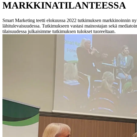
MARKKINATILANTEESSA
Smart Marketing teetti elokuussa 2022 tutkimuksen markkinoinnin nykyt
lähitulevaisuudessa. Tutkimukseen vastasi mainostajan sekä mediatoi
tilaisuudessa julkaisimme tutkimuksen tulokset tuoreeltaan.