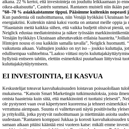
aikana. 22 % kertoi, että investointeja on jouduttu leikkaamaan jo enne
oikea-aikaisuutta”, Castrén summasi. Rantanen muisteli niin ikään pand
”60–70 % asiakkaistamme tippui. Pääsimme kuitenkin nopeasti ja
Kun pandemia oli rauhoittumassa, niin Venäjä hyökkäsi Ukrainaan h
energiakriisi. Kuitenkin nämä kaksi vuotta on antanut meille oppia ja 
“Haastaisin meitä kaikkia siihen, että vaikka budjetit olisivat pieniä, 
Neiglick edustaa mediatoimistoa ja näkee työssään markkinointikentän laa
Venäjän hyökkäys Ukrainaan aiheuttavatkin erilaisia haasteita.
“Joillai
Hintojen nousu ei osu kaikkiin samalla tavalla”, Neiglick huomautti. 
vaikutusta aikaan. Vaihtajien joukko on nyt iso – joukko kuluttajia, jo
edullisempaa vaihtoehtoa.”
Laakso viittasi myös kuluttajakäyttäytymi
hyllyistä entiseen tahtiin, elettiin esimerkiksi puutarhaan liittyvissä 
kuluttajakäyttäytymiseen.
EI INVESTOINTIA, EI KASVUA
Keskustelijat toteavat kasvuhakuisuuden loistavan poissaolollaan tulo
mukaisena.
“Katsoin Smart Marketingin tutkimustuloksia, joista ilmeni
omista haasteista kuin siitä, että markkinointi ei tuottaisi yleisesti”, Ne
ole pystyneet vaan ovat käpertyneet kuoreensa ja tehneet esimerkiksi va
verrattuna aiempaan. Suunta ei valitettavasti näytä positiiviselta ylei
ja yrityksillä, jotka pystyvät rauhoittumaan ja miettimään asioita uudes
uudestaan.”
Rantanen komppasi Jukkaa ja korosti kasvuhakuisuuden tärk
samaan aikaan pitäisi kääntää ensi vuoteen katse: mikäli emme investoi, 