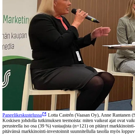
Paneelikeskustelussa
Lotta Castrén (Vaasan Oy), Anne Rantanen (
Koskisen johdolla tutkimuksen teemoista: miten vaikeat ajat ovat vaik
perusteella iso osa (39 %) vastaajista (n=121) on pitänyt markkinoint
pitävänsä markkinointi-investoinnit suunnitellulla tasolla myös loppu