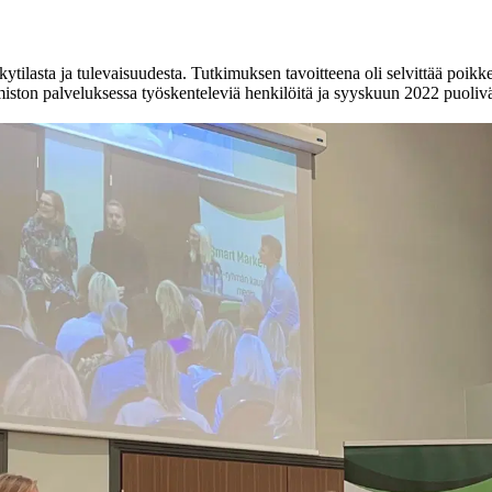
ilasta ja tulevaisuudesta. Tutkimuksen tavoitteena oli selvittää poikkeu
miston palveluksessa työskenteleviä henkilöitä ja syyskuun 2022 puoli