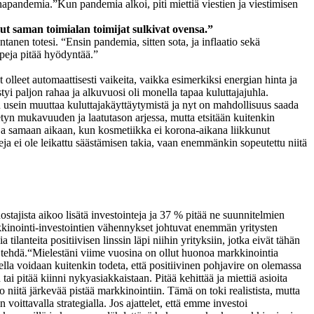
ronapandemia.
”Kun pandemia alkoi, piti miettiä viestien ja viestimisen
t saman toimialan toimijat sulkivat ovensa.”
tanen totesi. “Ensin pandemia, sitten sota, ja inflaatio sekä
ppeja pitää hyödyntää.”
 olleet automaattisesti vaikeita, vaikka esimerkiksi energian hinta ja
ästyi paljon rahaa ja alkuvuosi oli monella tapaa kuluttajajuhla.
n usein muuttaa kuluttajakäyttäytymistä ja nyt on mahdollisuus saada
ietyn mukavuuden ja laatutason arjessa, mutta etsitään kuitenkin
a samaan aikaan, kun kosmetiikka ei korona-aikana liikkunut
tteja ei ole leikattu säästämisen takia, vaan enemmänkin sopeutettu niitä
tajista aikoo lisätä investointeja ja 37 % pitää ne suunnitelmien
arkkinointi-investointien vähennykset johtuvat enemmän yritysten
 tilanteita positiivisen linssin läpi niihin yrityksiin, jotka eivät tähän
 tehdä.
“Mielestäni viime vuosina on ollut huonoa markkinointia
ella voidaan kuitenkin todeta, että positiivinen pohjavire on olemassa
ai pitää kiinni nykyasiakkaistaan. Pitää kehittää ja miettiä asioita
iitä järkevää pistää markkinointiin. Tämä on toki realistista, mutta
voittavalla strategialla. Jos ajattelet, että emme investoi