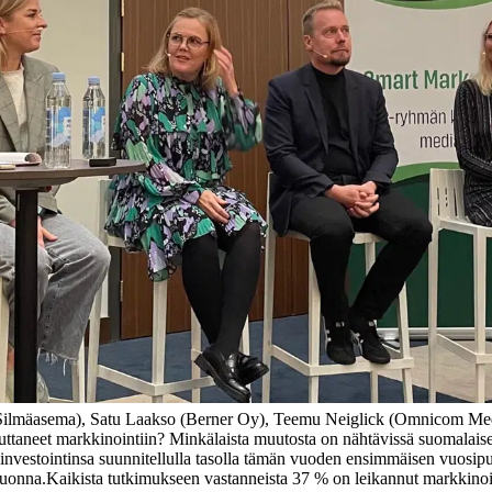
Silmäasema), Satu Laakso (Berner Oy), Teemu Neiglick (Omnicom Med
uttaneet markkinointiin? Minkälaista muutosta on nähtävissä suomalaise
i-investointinsa suunnitellulla tasolla tämän vuoden ensimmäisen vuosipu
vuonna.
Kaikista tutkimukseen vastanneista 37 % on leikannut markkino