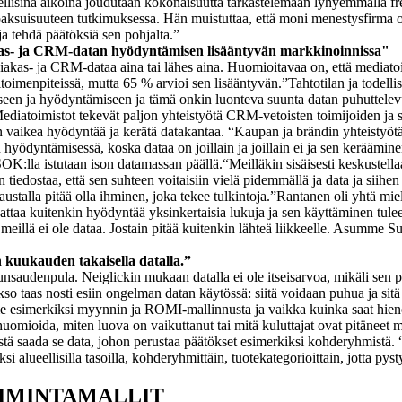
ksellisina aikoina joudutaan kokonaisuutta tarkastelemaan lyhyemmällä 
aksuisuuteen tutkimuksessa. Hän muistuttaa, että moni menestysfirma on 
 ja tehdä päätöksiä sen pohjalta.”
kas- ja CRM-datan hyödyntämisen lisääntyvän markkinoinnissa"
iakas- ja CRM-dataa aina tai lähes aina. Huomioitavaa on, että mediato
toimenpiteissä, mutta 65 % arvioi sen lisääntyvän.
”Tahtotilan ja todell
iseen ja hyödyntämiseen ja tämä onkin luonteva suunta datan puhuttel
ediatoimistot tekevät paljon yhteistyötä CRM-vetoisten toimijoiden ja 
 on vaikea hyödyntää ja kerätä datakantaa. “Kaupan ja brändin yhteistyöt
 hyödyntämisessä, koska dataa on joillain ja joillain ei ja sen kerääminen o
SOK:lla istutaan ison datamassan päällä.
“Meilläkin sisäisesti keskustel
iedostaa, että sen suhteen voitaisiin vielä pidemmällä ja data ja siihen 
austalla pitää olla ihminen, joka tekee tulkintoja.”
Rantanen oli yhtä mielt
attaa kuitenkin hyödyntää yksinkertaisia lukuja ja sen käyttäminen tule
a meillä ei ole dataa. Jostain pitää kuitenkin lähteä liikkeelle. Asumme
 kuukauden takaisella datalla.”
nsaudenpula. Neiglickin mukaan datalla ei ole itseisarvoa, mikäli sen p
akso taas nosti esiin ongelman datan käytössä: siitä voidaan puhua ja sit
esimerkiksi myynnin ja ROMI-mallinnusta ja vaikka kuinka saat hienoja
 huomioida, miten luova on vaikuttanut tai mitä kuluttajat ovat pitäneet m
tä saada se data, johon perustaa päätökset esimerkiksi kohderyhmistä. “
i alueellisilla tasoilla, kohderyhmittäin, tuotekategorioittain, jotta pyst
OIMINTAMALLIT