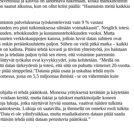
frekvenssillä ja kasvua on lähdettävä hakemaan, koska markkinoinnin
saanut alkunsa, kun on ollut kriisi päällä: “Haastaisin meitä kaikkia
imiston palveluksessa työskentelevistä vain 9 % vastasi
isuuden ero pisti tutkimuksessa silmään voimakkaasti”, Neiglick totesi.
evuuden, tehokkuuden ja kustannustehokkuuden vuoksi. Mutta
suurten verkkokauppojen kanssa, jolloin luvut datan suhteen ovat
ä onkin peräänkuulutettu paljon. Siihen on vielä pitkä matka – kaikki
n kallista. Pitäisi tehdä kovasti ja tiiviisti yhteistyötä, jos halutaan
laan ja tehdään paljon työtä sen eteen, että voisimme paremmin
liittyvät työkalut ovat kyvykkyydet, joita kehitetään. “Meillä on
ä datan tärkeydestä ja totesi, että siitä on puhuttu viimeiset 20-vuotta.
e pitää simppelinä.”
Datasta pitää osata ja uskaltaa tehdä myös
 Suomessa, jossa on 5,5 miljoonaa ihmistä - se on vähemmän kuin
ohjalta ei tehdä päätöksiä. Monessa yrityksessä kerätään ja käytetään
ä voidaan kerätä, mutta faktat ja tulokset markkinoijalle koneen
 lukuja, jotka näyttävät hyvää suuntaa, vaativat näiden tulkinta
ainoksesta. Lukuja on saatavilla, ja ihmisellä on onneksi rooli tulkita
Data ei ole ydinfysiikkaa, mutta reaaliaikaiseen dataan pitää saada
yttäisiin tehdä niitä dataan perustuvia päätöksiä.”