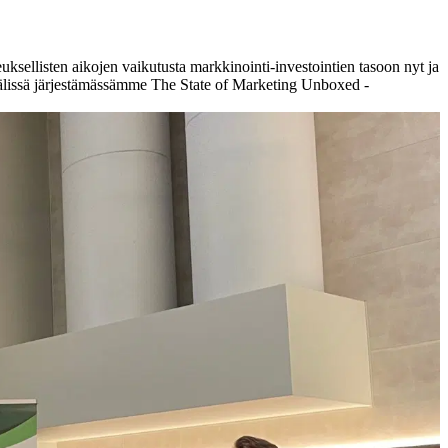
ksellisten aikojen vaikutusta markkinointi-investointien tasoon nyt ja
välissä järjestämässämme The State of Marketing Unboxed -