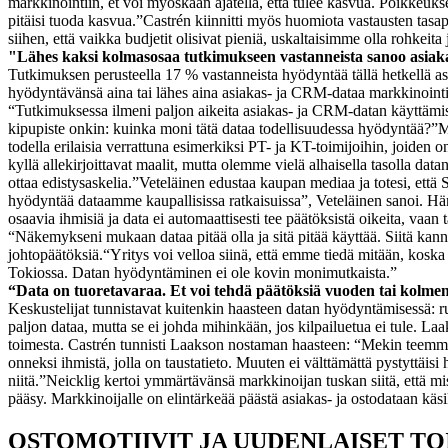
markkinointiin, et voi myöskään ajatella, että tulee kasvua. Poikkeu
pitäisi tuoda kasvua.”
Castrén kiinnitti myös huomiota vastausten tasap
siihen, että vaikka budjetit olisivat pieniä, uskaltaisimme olla rohkeita
"Lähes kaksi kolmasosaa tutkimukseen vastanneista sanoo asia
Tutkimuksen perusteella 17 % vastanneista hyödyntää tällä hetkellä as
hyödyntävänsä aina tai lähes aina asiakas- ja CRM-dataa markkinointi
“Tutkimuksessa ilmeni paljon aikeita asiakas- ja CRM-datan käyttäm
kipupiste onkin: kuinka moni tätä dataa todellisuudessa hyödyntää?”
M
todella erilaisia verrattuna esimerkiksi PT- ja KT-toimijoihin, joiden
kyllä allekirjoittavat maalit, mutta olemme vielä alhaisella tasolla datan
ottaa edistysaskelia.”
Veteläinen edustaa kaupan mediaa ja totesi, että 
hyödyntää dataamme kaupallisissa ratkaisuissa”, Veteläinen sanoi. Hän t
osaavia ihmisiä ja data ei automaattisesti tee päätöksistä oikeita, vaan t
“Näkemykseni mukaan dataa pitää olla ja sitä pitää käyttää. Siitä kann
johtopäätöksiä.
“Yritys voi velloa siinä, että emme tiedä mitään, kosk
Tokiossa. Datan hyödyntäminen ei ole kovin monimutkaista.”
“Data on tuoretavaraa. Et voi tehdä päätöksiä vuoden tai kolmen
Keskustelijat tunnistavat kuitenkin haasteen datan hyödyntämisessä: ru
paljon dataa, mutta se ei johda mihinkään, jos kilpailuetua ei tule. La
toimesta. Castrén tunnisti Laakson nostaman haasteen: “Mekin teemme 
onneksi ihmistä, jolla on taustatieto. Muuten ei välttämättä pystyttäisi
niitä.”
Neicklig kertoi ymmärtävänsä markkinoijan tuskan siitä, että mis
pääsy. Markkinoijalle on elintärkeää päästä asiakas- ja ostodataan käsiks
OSTOMOTIIVIT JA UUDENLAISET T