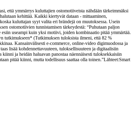
tasi, että ymmärrys kuluttajien ostomotiiveista nähdään tärkeimmäksi
 halutaan kehittää. Kaikki kiertyvät dataan - mittaaminen,
 koska kuluttajan syyt valita eri brändejä on muutoksessa. Usein
uksen ostomotiivien tunnistamisen tärkeydestä: “Puhutaan paljon
see esiin useampi kuin yksi motiivi, joiden kombinaatio pitää ymmärtää.
n tutkimukseen* (Tutkimuksen tuloksista ilmeni, että 82 %
kkinaa. Kansainvälisesti e-commerce, online-video digimuodossa ja
as lisää kohdennettavuuteen, tuloksellisuuteen ja digitaalisiin
a kiinni ja heidän haluavan panostaa näennäisesti tuloksekkaisiin
aan pitää kiinni, mutta todellisuus saattaa olla toinen.”
Lähteet:
Smart