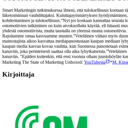
Smart Marketingin tutkimuksessa ilmeni, että tuloksellisuus koetaan t
liiketoiminnan vauhdittajaksi. Kuluttajaymmärryksen hyödyntäminen, ost
kohdentaminen ja tuloksellisuus.
“Nyt jos koskaan kannattaa seurata ku
ostomotiivien tutkiminen on kuin aivokuollutta käyrää, eli hitaasti mu
yhdestä ostomotiivista, mutta taustalla on yleensä monta ostomotiivia. 
Rajoitamme omaa kasvuamme muuten.”
Veteläinen viittasi myös dun
mainostajista aikoo kasvattaa mediapanostustaan kaupan mediaan lyhy
kaupan media kasvaa kovaa vauhtia, kun Suomessa panostetaan esimerkik
kanaviin, joka perinteisesti saattaa olla aika lyhytkatseista.”
Veteläinen 
kanaviin. “Epäilen kuitenkin, että ensi vuonna ollaan juustohöylän kans
Marketing The State of Marketing Unboxed:
YouTubesta
*
M. Kinse
Kirjoittaja