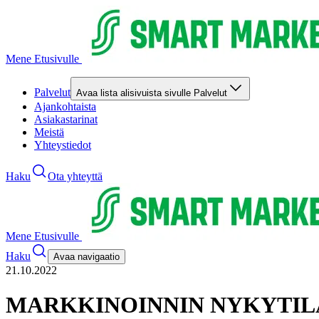
Mene Etusivulle
Palvelut
Avaa lista alisivuista sivulle Palvelut
Ajankohtaista
Asiakastarinat
Meistä
Yhteystiedot
Haku
Ota yhteyttä
Mene Etusivulle
Haku
Avaa navigaatio
21.10.2022
MARKKINOINNIN NYKYTILA