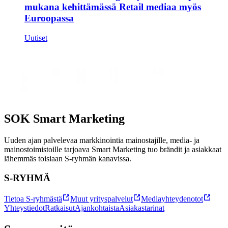
mukana kehittämässä Retail mediaa myös
Euroopassa
Uutiset
SOK
Smart Marketing
Uuden ajan palvelevaa markkinointia mainostajille, media- ja
mainostoimistoille tarjoava Smart Marketing tuo brändit ja asiakkaat
lähemmäs toisiaan S-ryhmän kanavissa.
S-RYHMÄ
Tietoa S-ryhmästä
Muut yrityspalvelut
Mediayhteydenotot
Yhteystiedot
Ratkaisut
Ajankohtaista
Asiakastarinat