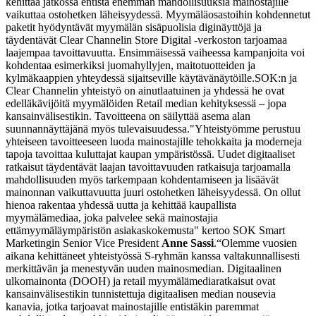
kehittää jatkossa entistä enemmän mahdollisuuksia mainostajille
vaikuttaa ostohetken läheisyydessä. Myymäläosastoihin kohdennetut
paketit hyödyntävät myymälän sisäpuolisia diginäyttöjä ja
täydentävät Clear Channelin Store Digital -verkoston tarjoamaa
laajempaa tavoittavuutta. Ensimmäisessä vaiheessa kampanjoita voi
kohdentaa esimerkiksi juomahyllyjen, maitotuotteiden ja
kylmäkaappien yhteydessä sijaitseville käytävänäytöille.
SOK:n ja
Clear Channelin yhteistyö on ainutlaatuinen ja yhdessä he ovat
edelläkävijöitä myymälöiden Retail median kehityksessä – jopa
kansainvälisestikin. Tavoitteena on säilyttää asema alan
suunnannäyttäjänä myös tulevaisuudessa.
"Yhteistyömme perustuu
yhteiseen tavoitteeseen luoda mainostajille tehokkaita ja moderneja
tapoja tavoittaa kuluttajat kaupan ympäristössä. Uudet digitaaliset
ratkaisut täydentävät laajan tavoittavuuden ratkaisuja tarjoamalla
mahdollisuuden myös tarkempaan kohdentamiseen ja lisäävät
mainonnan vaikuttavuutta juuri ostohetken läheisyydessä. On ollut
hienoa rakentaa yhdessä uutta ja kehittää kaupallista
myymälämediaa, joka palvelee sekä mainostajia
ettämyymäläympäristön asiakaskokemusta" kertoo SOK Smart
Marketingin Senior Vice President
Anne Sassi
.
“Olemme vuosien
aikana kehittäneet yhteistyössä S-ryhmän kanssa valtakunnallisesti
merkittävän ja menestyvän uuden mainosmedian. Digitaalinen
ulkomainonta (DOOH) ja retail myymälämediaratkaisut ovat
kansainvälisestikin tunnistettuja digitaalisen median nousevia
kanavia, jotka tarjoavat mainostajille entistäkin paremmat