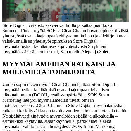
Store Digital -verkosto kasvaa vauhdilla ja kattaa pian koko
Suomen. Tämän myötä SOK ja Clear Channel ovat sopineet tiiviistä
yhteistyöstä osana laajempaa kehityssuunnitelmaa ja allekirjoittaneet
valtakunnallisen yhteistyösopimuksen Store Digital -
myymälämedian kehittämisestä ja yhteistyöstä S-ryhmän
myymälöissä sisältäen Prismat, S-marketit, Alepat ja Salet.
MYYMÄLÄMEDIAN RATKAISUJA
MOLEMILTA TOIMIJOILTA
Uuden sopimuksen myötä Clear Channel jatkaa Store Digital -
myymälämedian kehittämistä osana laajempaa digitaalisen
ulkomainonnan (DOOH) retail -ympäristöä ja SOK Smart
Marketing integroi myymälämedian tiivisti omaan
tuoteperheeseensä.
Clear Channelin Store Digital -myymälämedian
ratkaisut keskittyvät laajan tavoittavuuden ja toiston tuotepaketteihin.
Ne sisältävät diginäyttöjä myymälöiden sisällä ja ulkoalueilla –
esimerkiksi käytävillä, sisäänkäynneillä, parkkialueilla sekä
myymälän välittömässä läheisyydessä.
SOK Smart Marketing