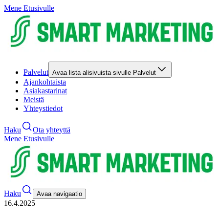
Mene Etusivulle
Palvelut
Avaa lista alisivuista sivulle Palvelut
Ajankohtaista
Asiakastarinat
Meistä
Yhteystiedot
Haku
Ota yhteyttä
Mene Etusivulle
Haku
Avaa navigaatio
16.4.2025